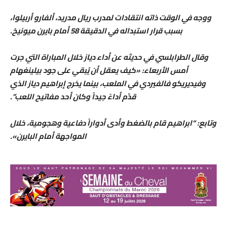
ووجه في الوقت ذاته انتقادات لمدرب ريال مدريد، ألفارو أربيلوا،
بسبب قرار استبداله في الدقيقة 58 أمام بايرن ميونيخ.
وقال الطرابلسي في حديثه عن أداء دياز خلال المباراة التي جرت
أمس الأربعاء: «كيف يعقل أن يُبقي على جود بيلينغهام
وفيديريكو فالفيردي في الملعب، بينما يخرج إبراهيم دياز الذي
قدّم أداءً جيداً وكان أحد مفاتيح اللعب”.
وتابع: “ابراهيم قام بالضغط وأدى أدواراً دفاعية وهجومية، خلال
المواجهة أمام البايرن».