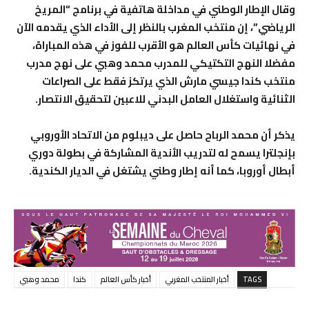
وقال الإطار الوطني في مداخلة هاتفية في برنامج “المريخ
الرياضي”، إن منتخب المغرب بالنظر إلى الأداء الذي يقدمه الآن
في نهائيات كأس العالم هو الأقرب للفوز في هذه المباراة،
مفضلا النهج التكتيكي للمدرب محمد وهبي على نهج مدرب
منتخب كندا جيسي مارش الذي يرتكز فقط على الصراعات
الثنائية واستغلال العامل البدني للاعبين لتحقيق الانتصار.
يذكر أن محمد الرباح حاصل على ديبلوم من الاتحاد الأوروبي
بإنجلترا يسمح له لتدريب الأندية المشاركة في بطولة دوري
أبطال أوروبا، كما أنه إطار وطني يشتغل في الديار الكندية.
TAGS
أخبار المنتخب المغربي
أخبار كأس العالم
كندا
محمد وهبي