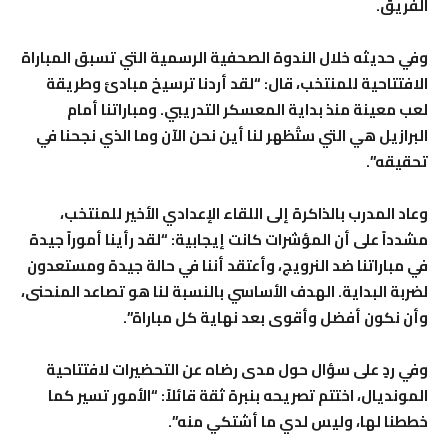
الفريق.
وفي حديثه خلال الندوة الصحفية الرسمية التي تسبق المباراة
الافتتاحية للمنتخب، قال: “لقد أردنا ترسيخ مبادئ وطريقة
لعب معينة منذ بداية المعسكر التدريبي. ومباراتنا أمام
البرازيل هي التي ستُظهر لنا أين نحن الآن وما الذي نجحنا في
تحقيقه”.
وعاد المدرب بالذاكرة إلى اللقاء الإعدادي الأخير للمنتخب،
مشدداً على أن المؤشرات كانت إيجابية: “لقد رأينا أموراً جيدة
في مباراتنا ضد النرويج، وأعتقد أننا في حالة جيدة ومستعدون
لضربة البداية. الهدف الأساسي بالنسبة لنا هو تصاعد المنحنى،
وأن نكون أفضل وأقوى بعد نهاية كل مباراة”.
وفي ردٍ على سؤال حول مدى رضاه عن التحضيرات لافتتاحية
المونديال، اختتم تصريحه بنبرة ثقة قائلاً: “الأمور تسير كما
خططنا لها، وليس لدي ما أشتكي منه”.