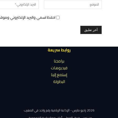
الموقع:
احفظ اسمي والبريد الإلكتروني وموقع 
روابط سريعة
برامجنا
فيديوهات
إستمع إلينا
البطولة
2026 راديو مارس - الإذاعة الرياضية رقم واحد في المغرب
من نحن
فريق العمل
أعلن معنا
سياسة الخصوصية