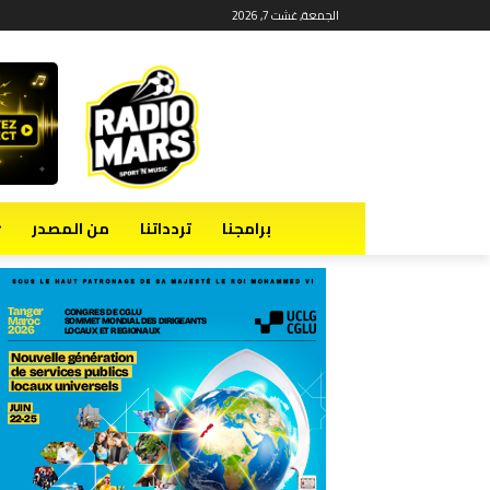
الجمعة, غشت 7, 2026
برامجنا
تردداتنا
من المصدر