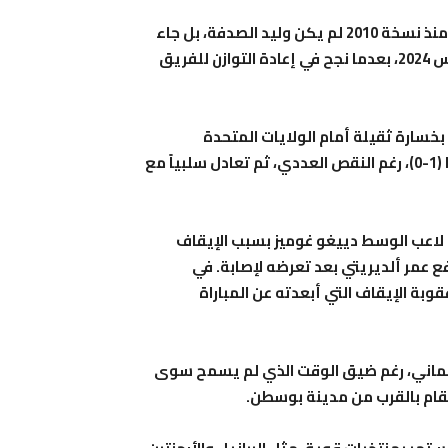
وأوضح غوستافو أن تأهل باراغواي إلى النهائيات لأول مرة منذ نسخة 2010 لم يكن وليد الصدفة، بل جاء
بعد تحول كبير عرفه المنتخب منذ توليه المهمة في أغسطس 2024، بعدما نجح في إعادة التوازن للفريق
خسارة ثقيلة أمام الولايات المتحدة
الأمريكية بنتيجة (4-1)، قبل أن ينتفض بفوز ثمين على تركيا (1-0)، رغم النقص العددي، ثم تعادل سلبياً مع
 لاعب الوسط دييغو غوميز بسبب الإيقاف
ع عمر ألديريتي بعد تعرضه لإصابة. في
وبة الإيقاف التي أبعدته عن المباراة
الألماني، رغم ضيق الوقت الذي لم يسمح سوى
تقام بالقرب من مدينة بوسطن.