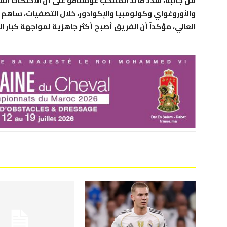
من جانبه، شدد قائد المنتخب غوستافو على أن الاحتكاك المس
والأوروغواي وكولومبيا والإكوادور، خلال التصفيات، ساهم 
العالي، مؤكداً أن الفريق أصبح أكثر جاهزية لمواجهة كبار ال