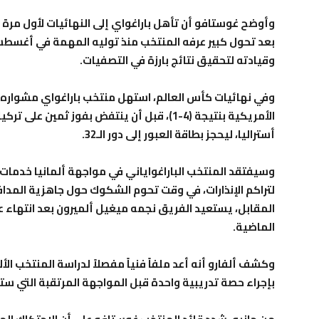
وقيادته لتحقيق نتائج بارزة في التصفيات.
وفي نهائيات كأس العالم، استهل منتخب باراغواي مشواره ب
أستراليا، ليحجز بطاقة العبور إلى دور الـ32.
وسيفتقد المنتخب الباراغواياني في مواجهة ألمانيا خدمات
لتراكم الإنذارات، في وقت تحوم الشكوك حول جاهزية المداف
المقابل، يستعيد الفريق نجمه ميغيل ألميرون بعد انتهاء عق
الماضية.
وكشف ألفارو أنه أعد ملفاً فنياً مفصلاً لدراسة المنتخب 
بإجراء حصة تدريبية واحدة قبل المواجهة المرتقبة التي س