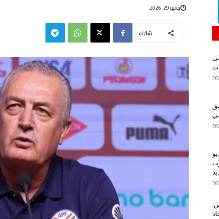
يونيو 29, 2026
شارك
لى
يق
ضي
يو
رب
يد
س:
اد