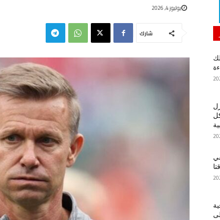
يوليوز 4, 2026
شارك
لك
ءة
زل
كل
ية
في
تا
ية
لى