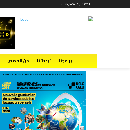
الخميس, غشت 6, 2026
برامجنا
تردداتنا
من المصدر