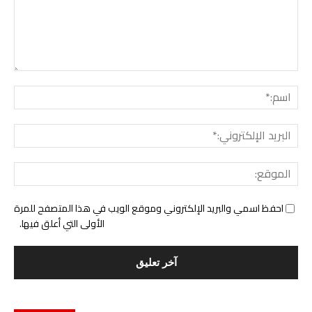
التع
اسم:
البري
الإل
المو
احفظ اسمي والبريد الإلكتروني وموقع الويب في هذا المتصفح للمرة
الأولى التي أعلق فيها.