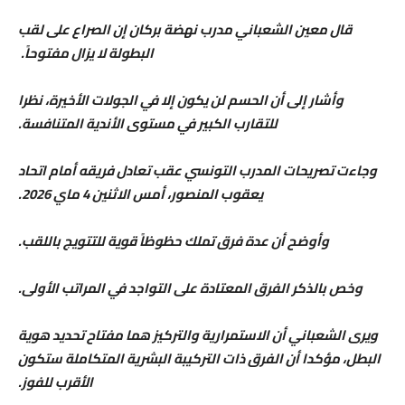
قال معين الشعباني مدرب نهضة بركان إن الصراع على لقب
البطولة لا يزال مفتوحاً.
وأشار إلى أن الحسم لن يكون إلا في الجولات الأخيرة، نظرا
للتقارب الكبير في مستوى الأندية المتنافسة.
​وجاءت تصريحات المدرب التونسي عقب تعادل فريقه أمام اتحاد
يعقوب المنصور، أمس الاثنين 4 ماي 2026.
وأوضح أن عدة فرق تملك حظوظاً قوية للتتويج باللقب.
وخص بالذكر الفرق المعتادة على التواجد في المراتب الأولى.
​ويرى الشعباني أن الاستمرارية والتركيز هما مفتاح تحديد هوية
البطل، مؤكدا أن الفرق ذات التركيبة البشرية المتكاملة ستكون
الأقرب للفوز.