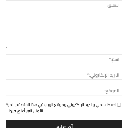
التع
اسم:
البري
الإل
المو
احفظ اسمي والبريد الإلكتروني وموقع الويب في هذا المتصفح للمرة
الأولى التي أعلق فيها.