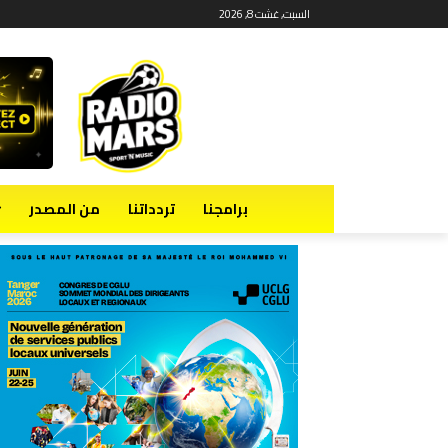
السبت, غشت 8, 2026
برامجنا
تردداتنا
من المصدر