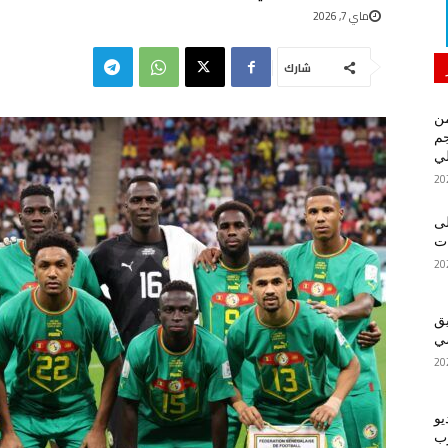
ماي 7, 2026
شارك
من
م
لي
لى
يق
ضي
يو
رب