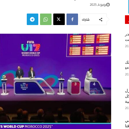
يونيو 4, 2025
شارك
در
لك
ءة
زل
كل
ية
في
تا