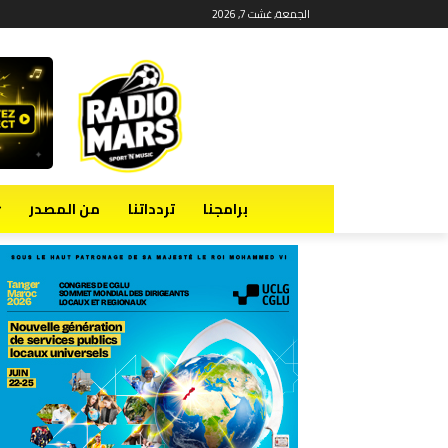
الجمعة, غشت 7, 2026
برامجنا
تردداتنا
من المصدر