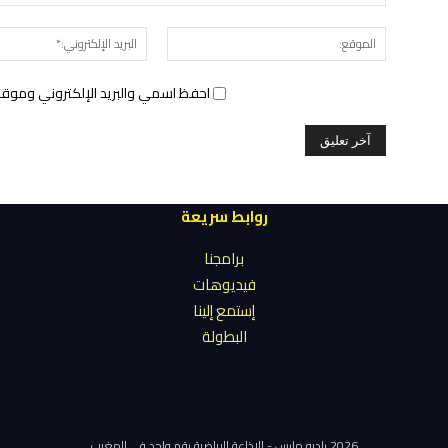
الموقع:
احفظ اسمي والبريد الإلكتروني وموقع 
روابط سريعة
برامجنا
فيديوهات
إستمع إلينا
البطولة
2026 راديو مارس - الإذاعة الرياضية رقم واحد في المغرب