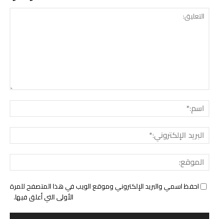
التع
اسم:
البري
الإل
المو
احفظ اسمي والبريد الإلكتروني وموقع الويب في هذا المتصفح للمرة
الأولى التي أعلق فيها.