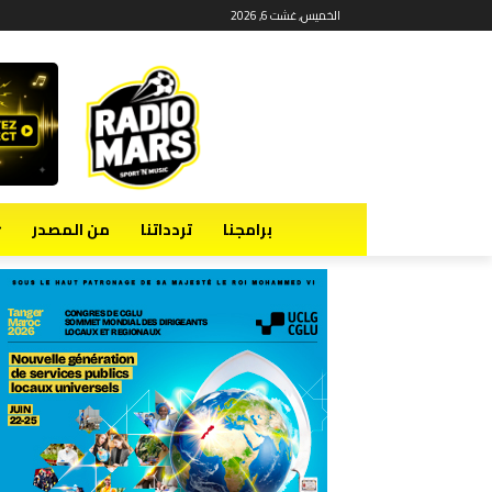
الخميس, غشت 6, 2026
برامجنا
تردداتنا
من المصدر