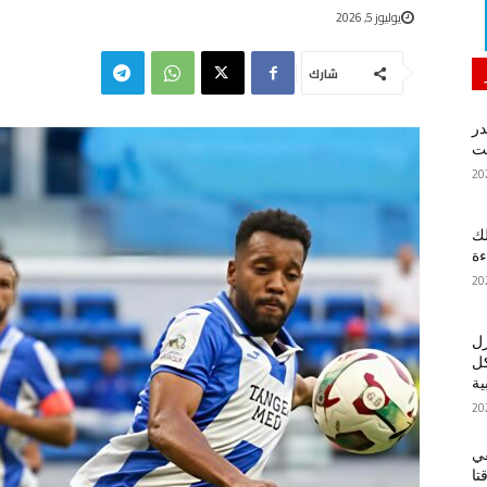
يوليوز 5, 2026
شارك
در
لك
ءة
زل
كل
ية
في
تا