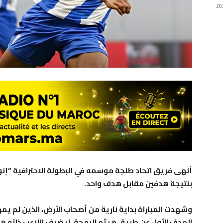
أنهى فريق اتحاد طنجة موسمه في البطولة الاحترافية “إنو
بنتيجة هدفين مقابل هدف واحد.
وشهدت المباراة بداية نارية من أصحاب الأرض، الذين لم
الهدف الأول عن طريق هيثم البهجة، ليضيف اللاعب ذاته هدفا