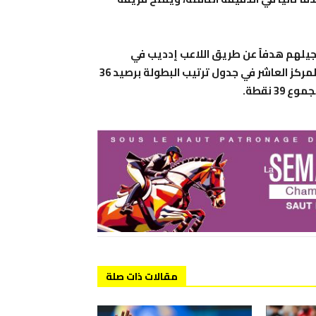
جيلهم هدفاً عن طريق اللاعب إدديب في
الدقيقة 51، إلا أنهم لم يستطيعوا تجنب الهزيمة، ليحتلوا المركز العاشر في جدول ترتيب البطولة برصيد 36
 نقطة.
مقالات ذات صلة