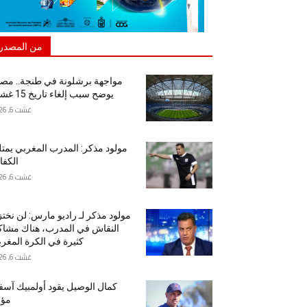
من المصدر
مواجهة برشلونة في طنجة.. مص
يوضح سبب إلغاء تاريخ 15 غشت
غشت 6, 2026
مولود مذكر: المدرب المغربي يمت
الكفا
غشت 6, 2026
مولود مذكر لـ راديو مارس: لن نخت
النقاش في المدرب، هناك مشا
كثيرة في الكرة المغرب
غشت 6, 2026
كمال الوصيل يقود أولمبيك آس
مؤق