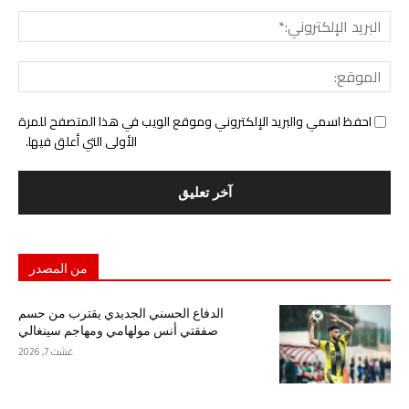
البري
الإل
المو
احفظ اسمي والبريد الإلكتروني وموقع الويب في هذا المتصفح للمرة
الأولى التي أعلق فيها.
من المصدر
الدفاع الحسني الجديدي يقترب من حسم
صفقتي أنس مولهامي ومهاجم سينغالي
غشت 7, 2026