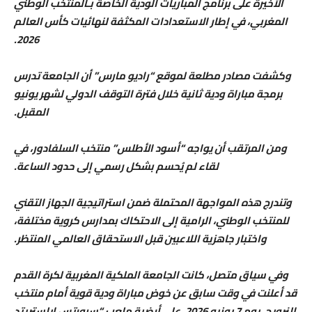
الأخيرة على برنامج المباريات الودية الخاصة بـالمنتخب الوطني
المغربي، في إطار الاستعدادات المكثفة لنهائيات كأس العالم
2026.
وكشفت مصادر مطلعة لموقع “راديو مارس” أن الجامعة تدرس
برمجة مباراة ودية ثانية خلال فترة التوقف الدولي لشهر يونيو
المقبل.
ومن المرتقب أن يواجه “أسود الأطلس” منتخب السلفادور، في
لقاء لم يُحسم بشكل رسمي إلى حدود الساعة.
وتندرج هذه المواجهة المحتملة ضمن استراتيجية الجهاز التقني
للمنتخب الوطني، الرامية إلى الاحتكاك بمدارس كروية مختلفة،
واختبار جاهزية اللاعبين قبل الاستحقاق العالمي المنتظر.
وفي سياق متصل، كانت الجامعة الملكية المغربية لكرة القدم
قد أعلنت في وقت سابق عن خوض مباراة ودية قوية أمام منتخب
النرويج، يوم 7 يونيو 2026، على أرضية ملعب “سبورتس إيلستريتد