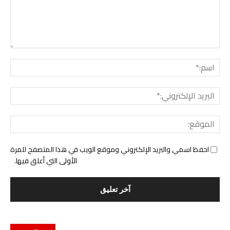
التع
اسم:
البري
الإل
المو
احفظ اسمي والبريد الإلكتروني وموقع الويب في هذا المتصفح للمرة
الأولى التي أعلق فيها.