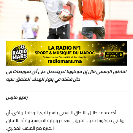
الناطق الرسمي قال إن موكوينا لم يتحصل على أي تعويضات في
حال فشله في بلوغ الهدف المتفق عليه
راديو مارس
أكد محمد طلال، الناطق الرسمي باسم نادي الوداد الرياضي، أن
رولاني موكوينا مدرب الفريق، سيغادر بنهاية الموسم، وفقًا للاتفاق
المبرم مع المكتب المديري.