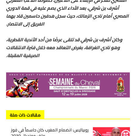
المصري تفكر في الإبقاء على اللاعبين، خصوصًا اللاعب المغربي
أشرف بن شرقي، بعد الأداء الذي بصم عليه في قمة الدوري
المصري أمام نادي الزمالك، حيث سجل هدفين حاسمين قاد بهما
الفريق إلى الانتصار.
وكان أشرف بن شرقي قد تلقى عرضًا من أحد الأندية القطرية،
وهو نادي الغرافة، بغرض التعاقد معه خلال فترة الانتقالات
الصيفية المقبلة.
مقالات ذات صلة
روبياليس: انضمام المغرب كان حاسماً في فوز
ملف مونديال 2030