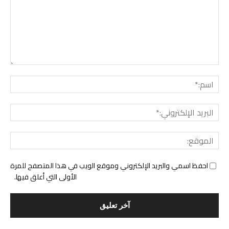
التع
اسم:
البري
الإل
المو
احفظ اسمي والبريد الإلكتروني وموقع الويب في هذا المتصفح للمرة
الأولى التي أعلق فيها.