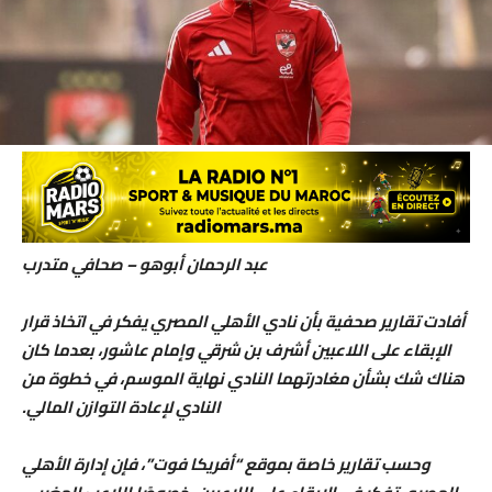
عبد الرحمان أبوهو – صحافي متدرب
أفادت تقارير صحفية بأن نادي الأهلي المصري يفكر في اتخاذ قرار
الإبقاء على اللاعبين أشرف بن شرقي وإمام عاشور، بعدما كان
هناك شك بشأن مغادرتهما النادي نهاية الموسم، في خطوة من
النادي لإعادة التوازن المالي.
وحسب تقارير خاصة بموقع “أفريكا فوت”، فإن إدارة الأهلي