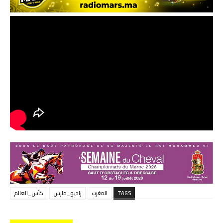
TAGS
المغرب
راديو_مارس
كأس_العالم