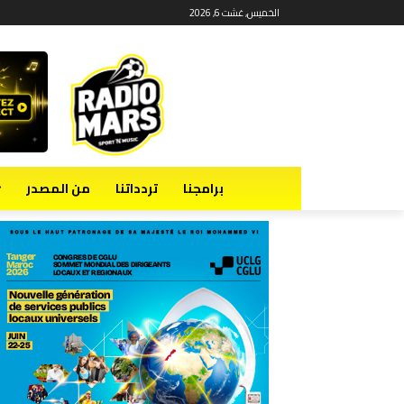
الخميس, غشت 6, 2026
برامجنا
تردداتنا
من المصدر