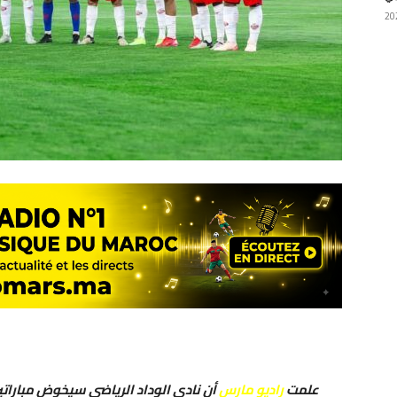
علمت
راديو مارس