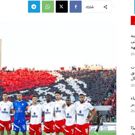
شارك
ية
لى
هة
اب
حق
ل
اء
ير
ًا
دي