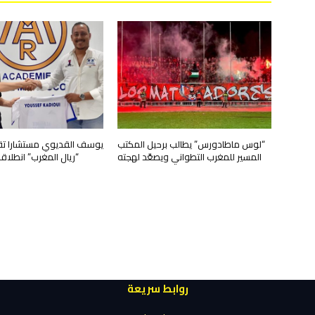
“لوس ماطادورس” يطالب برحيل المكتب
يوسف القديوي مستشارا تقني
المسير للمغرب التطواني ويصعّد لهجته
“ريال المغرب” انطلا
روابط سريعة