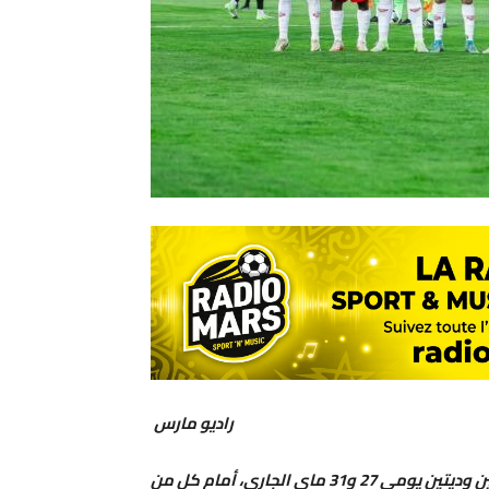
راديو مارس
أن نادي الوداد الرياضي سيخوض مباراتين وديتين يومي 27 و31 ماي الجاري، أمام كل من