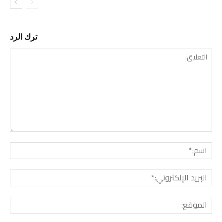
ترك الرد
التع
اسم:
البري
الإل
المو