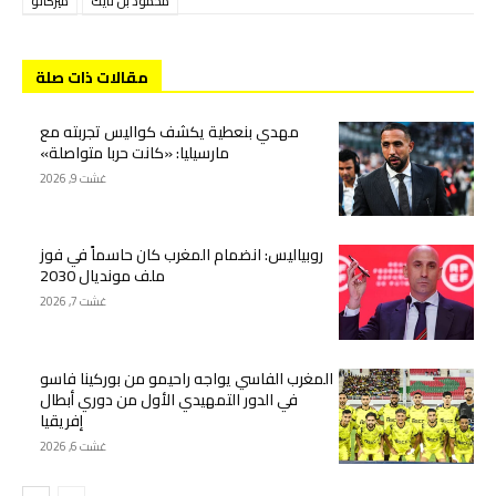
محمود بن تايك
ميركاتو
مقالات ذات صلة
مهدي بنعطية يكشف كواليس تجربته مع
مارسيليا: «كانت حربا متواصلة»
غشت 9, 2026
روبياليس: انضمام المغرب كان حاسماً في فوز
ملف مونديال 2030
غشت 7, 2026
المغرب الفاسي يواجه راحيمو من بوركينا فاسو
في الدور التمهيدي الأول من دوري أبطال
إفريقيا
غشت 6, 2026