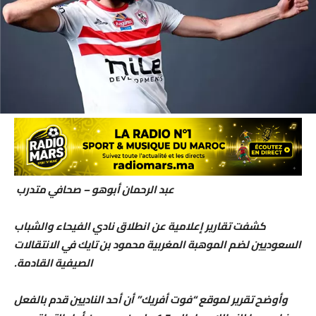
عبد الرحمان أبوهو – صحافي متدرب
كشفت تقارير إعلامية عن انطلاق نادي الفيحاء والشباب
السعوديين لضم الموهبة المغربية محمود بن تايك في الانتقالات
الصيفية القادمة.
وأوضح تقرير لموقع “فوت أفريك” أن أحد الناديين قدم بالفعل