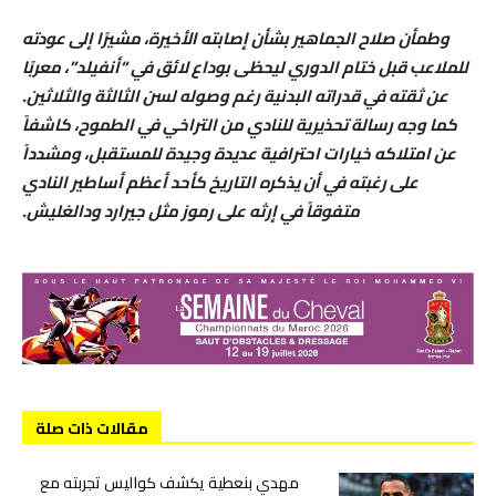
وطمأن صلاح الجماهير بشأن إصابته الأخيرة، مشيرًا إلى عودته
للملاعب قبل ختام الدوري ليحظى بوداع لائق في “أنفيلد”، معربًا
عن ثقته في قدراته البدنية رغم وصوله لسن الثالثة والثلاثين.
كما وجه رسالة تحذيرية للنادي من التراخي في الطموح، كاشفاً
عن امتلاكه خيارات احترافية عديدة وجيدة للمستقبل، ومشدداً
على رغبته في أن يذكره التاريخ كأحد أعظم أساطير النادي
متفوقاً في إرثه على رموز مثل جيرارد ودالغليش.
مقالات ذات صلة
مهدي بنعطية يكشف كواليس تجربته مع