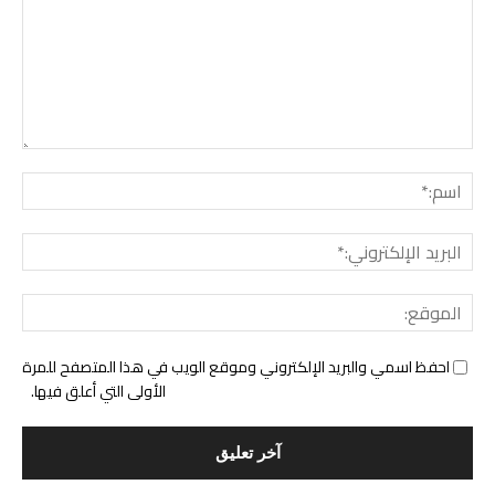
التع
اسم:
البري
الإل
المو
احفظ اسمي والبريد الإلكتروني وموقع الويب في هذا المتصفح للمرة
الأولى التي أعلق فيها.