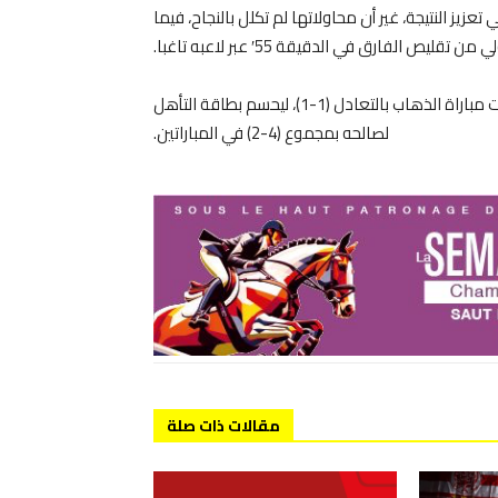
عزيز النتيجة، غير أن محاولاتها لم تكلل بالنجاح، فيما
يص الفارق في الدقيقة 55′ عبر لاعبه تاغبا.
وبهذا الانتصار، أكد نهضة بركان تفوقه على خصمه بعد أن انتهت مباراة الذهاب بالتعادل (1-1)، ليحسم بطاقة التأهل
لصالحه بمجموع (4-2) في المباراتين.
مقالات ذات صلة