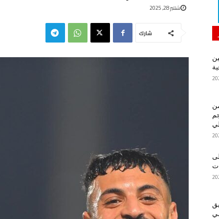
شتنبر 28, 2025
شارك
ين
ية
من
م
لي
لى
يق
ضي