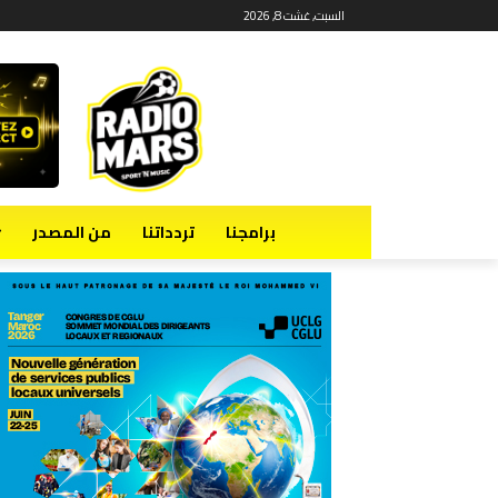
السبت, غشت 8, 2026
برامجنا
تردداتنا
من المصدر