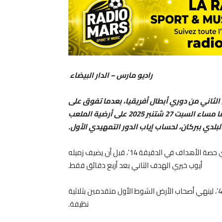
راديو مارس – الدار البيضاء
 الثاني من دوري أبطال أفريقيا، بعدما تفوق على
ضيفه كارا الطوغولي بنتيجة (3-1)، في اللقاء الذي جمع بينهما مساء السبت 27 شتنبر 2025 على أرضية الملعب
لبلدي ببركان، لحساب إياب الدور التمهيدي الأول.
ودخل الفريق البركاني المباراة بقوة، حيث افتتح أسامة المليوي حصة الأهداف في الدقيقة 14’، قبل أن يضيف زميله
أيوب خيري الهدف الثاني بعد أربع دقائق فقط.
وواصل المليوي تألقه بتوقيعه الهدف الثالث في الدقيقة 40’، لينهي أصحاب الأرض الشوط الأول متقدمين بثلاثية
نظيفة.