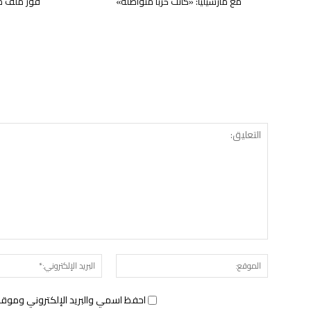
مع مارسيليا: «كانت حربا متواصلة»
فوز ملف موند
الموقع:
احفظ اسمي والبريد الإلكتروني وموقع 