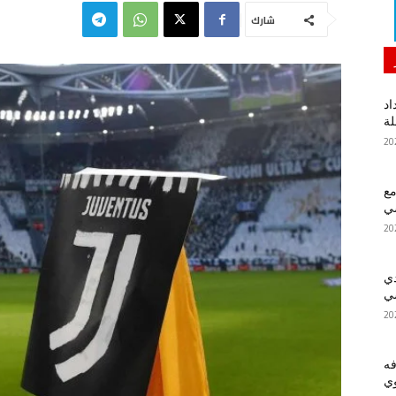
شارك
اد
لة
مع
سي
دي
سي
فه
ي