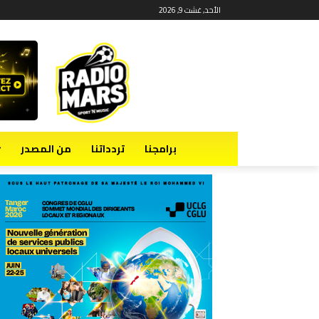
الأحد, غشت 9, 2026
برامجنا
تردداتنا
من المصدر