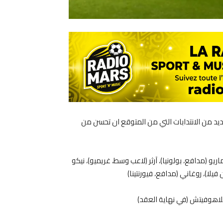
ديد من الانتدابات التي من المتوقع ان تحسن من
يو (مدافع، بولونيا)، آرثر (لاعب وسط، غريميو)، نيكو
يلا)، روغاني (مدافع، فيورنتينا)
فلاهوفيتش (في نهاية العقد)