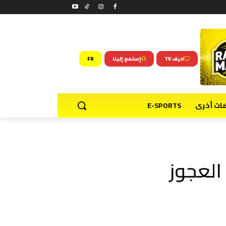
لايف TV
إستمع إلينا
FR
ضات أخرى
E-SPORTS
العجوز