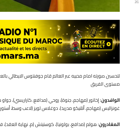
لتحسين صورته امام محبيه عبر العالم قام جوفنتوس الايطالي بالع
مستوى الفريق
الوافدون:
إخاتور (مهاجم، جنوة)، روحي (مدافع، كاراريسي)، جواو مار
غونزاليس (مهاجم، أتلتيكو مدريد)، دوغلاس لويز (لاعب وسط، أستون ف
المغادرون:
هولم (مدافع، بولونيا)، كوستيتش (م، نهاية العقد)، 