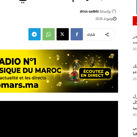
بواسطة
driss sadkhi
يونيو 4, 2026
شارك
در
لك
ءة
زل
كل
ية
في
تا