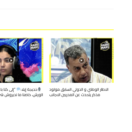
الاطار الوطني و الدولي السابق مولود
خديجة إيلا:
“إلى كنا ب
مذكر يتحدث عن المدربين الاجانب
الورش، خاصنا ما نديروش شر