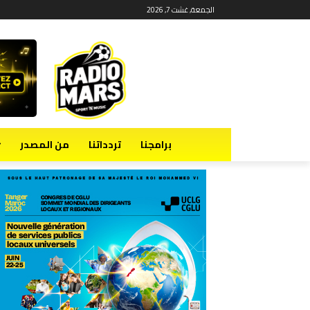
الجمعة, غشت 7, 2026
برامجنا
تردداتنا
من المصدر