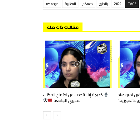
TAGS
2022
بالخارج
دعمكم
للمغاربة
موعدكم
مقالات ذات صلة
اغين نميو هاد
خديجة إيلا تتحدث عن اجتماع المكتب
وط تعجيزية.”
المديري للجامعة