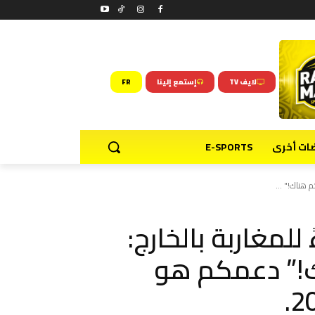
لايف TV
إستمع إلينا
FR
ضات أخرى
E-SPORTS
هناك!" ...
لمغاربة بالخارج:
!” دعمكم هو