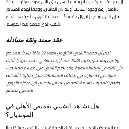
إلى مرحلة رسمية، حيث لم يتقدم الأهلي حتى الآن بعرض مكتوب لإدارة
بيراميدز، رغم وجود اتصالات أولية بين الجانبين. ووفقًا لهذه المصادر،
فإن نادي بيراميدز لا يزال متمسكًا بخدمات الشيبي، خاصة بعد الأداء
اللافت الذي قدمه هذا الموسم.
عقد ممتد وثقة متبادلة
يُذكر أن محمد الشيبي، البالغ من العمر 32 عامًا، يرتبط بعقد مع
بيراميدز يمتد حتى صيف 2028، بعد أن جدد النادي عقده مؤخرًا تأكيدًا
على ثقته في إمكاناته الفنية. وقد بصم الشيبي على موسم مميز، حيث
شارك في 33 مباراة في مختلف المسابقات، سجل خلالها 4 أهداف
وقدم 9 تمريرات حاسمة، ليُعد من بين أبرز اللاعبين في مركزه بالدوري
المصري الممتاز.
هل نشاهد الشيبي بقميص الأهلي في
المونديال؟
رغم الغموض الذي يلف مستقبل الصفقة، يبقى الشيبي مرشحًا بارزًا