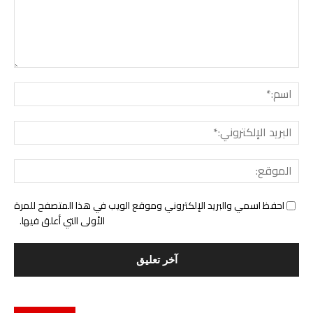
التع
اسم:
البري
الإل
المو
احفظ اسمي والبريد الإلكتروني وموقع الويب في هذا المتصفح للمرة
الأولى التي أعلق فيها.