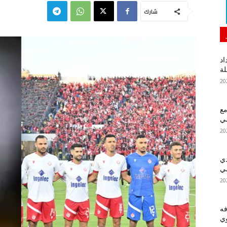
شارك
اد
لة
مع
سي
دي
سي
فه
ي