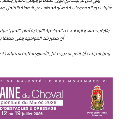
وفي حال لم يجدد دي بروين عقده أو يتوصل لاتفاق يسمح له
مباريات دور المجموعات فقط، أو قد يغيب عن البطولة بالكامل، وه
وتترقب جماهير الوداد هذه المواجهة التاريخية أمام “المان” سيتي 
أن مصير تلك المواجهة يبقى معلقًا بق
ومن المرتقب أن تتضح الصورة خلال الأسابيع القليلة المقبلة، خ