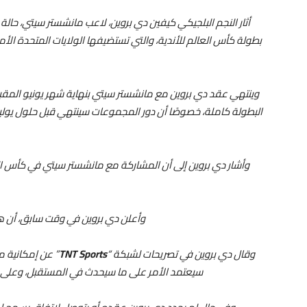
أثار النجم البلجيكي كيفين دي بروين، لاعب مانشستر سيتي، ح
وينتهي عقد دي بروين مع مانشستر سيتي بنهاية شهر يونيو المق
البطولة كاملة، خصوصًا أن دور المجموعات سينتهي قبل حلول يوليو
وأشار دي بروين إلى أن المشاركة مع مانشستر سيتي في كأس الع
وأعلن دي بروين في وقت سابق، أن 
وقال دي بروين في تصريحات لشبكة “
TNT Sports
” عن إمكانية مش
سيعتمد الأمر على ما سيحدث في المستقبل، وعلى ا