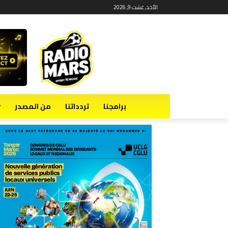
الأحد, غشت 9, 2026
برامجنا
تردداتنا
من المصدر