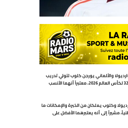
رديولا والألماني يورجن كلوب لتولي تدريب
المنتخب الألماني، وذلك عقب خروج “المانشافت” من دور الـ32 لكأس العالم 2026، معتبراً أنهما الأنسب
ديولا وكلوب يملكان من الخبرة والإمكانات ما
ياً، مشيراً إلى أنه يعتبرهما الأفضل على