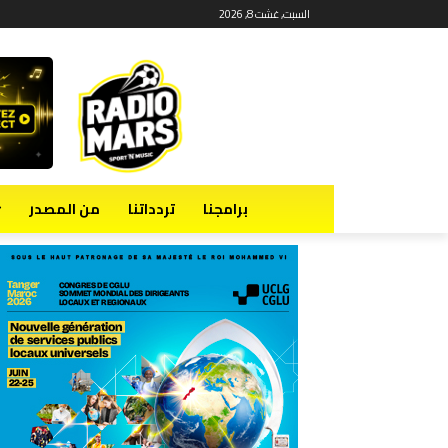
السبت, غشت 8, 2026
برامجنا
تردداتنا
من المصدر