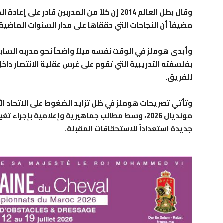
وقال بطل العالم 2014 إن كلاً من المدربين قادر ع
مضيفاً أن النجاحات التي حققاها على مدار السنوات الماضية 
وأبدى هوملز في الوقت نفسه ميلاً واضحاً نحو مدربه السا
بفلسفته التدريبية التي تقوم على غرس عقلية الانتصار داخل
للفريق.
وتأتي تصريحات هوملز في ظل تزايد الضغوط على الاتحاد الأل
مونديال 2026، وسط مطالب جماهيرية وإعلامية بإجر
جديدة استعداداً للاستحقاقات المقبلة.