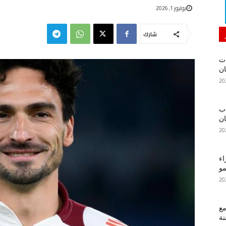
يوليوز 1, 2026
شارك
ات
ان
اب
ان
اء
مو
ع
نة