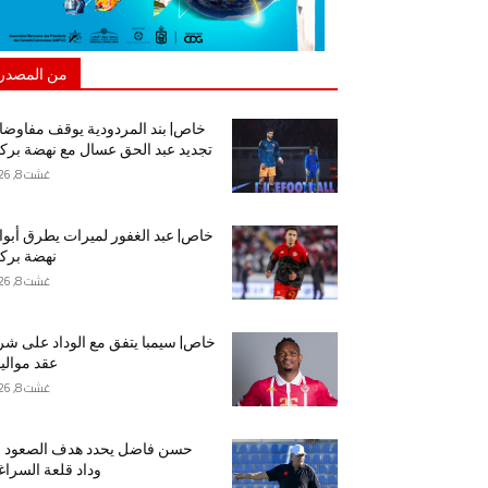
من المصدر
خاص| بند المردودية يوقف مفاوض
تجديد عبد الحق عسال مع نهضة برك
غشت 8, 2026
خاص| عبد الغفور لميرات يطرق أبو
نهضة برك
غشت 8, 2026
خاص| سيمبا يتفق مع الوداد على شر
عقد موالي
غشت 8, 2026
حسن فاضل يحدد هدف الصعود م
وداد قلعة السراغ