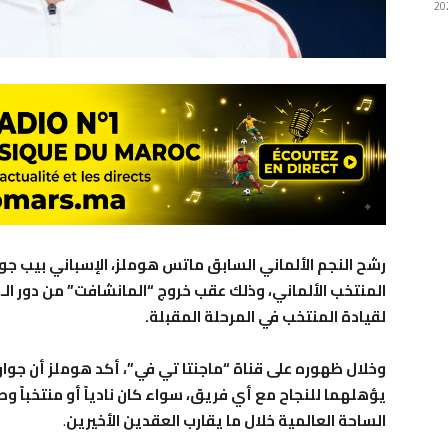
رشح النجم الألماني السابق ماتس هوملز، الإسباني بيب جوا
لقيادة المنتخب في المرحلة المقبلة.
وخلال ظهوره على قناة “ماجنتا تي في”، أكد هوملز أن جوار
يؤهلهما للنجاح مع أي فريق، سواء كان نادياً أو منتخباً وطن
الساحة العالمية خلال ما يقارب العقدين الأخيرين
.