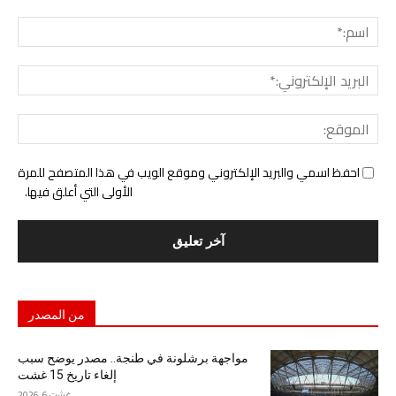
التع
اسم:
البري
الإل
المو
احفظ اسمي والبريد الإلكتروني وموقع الويب في هذا المتصفح للمرة
الأولى التي أعلق فيها.
من المصدر
مواجهة برشلونة في طنجة.. مصدر يوضح سبب
إلغاء تاريخ 15 غشت
غشت 6, 2026