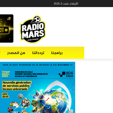
الأربعاء, غشت 5, 2026
برامجنا
تردداتنا
من المصدر