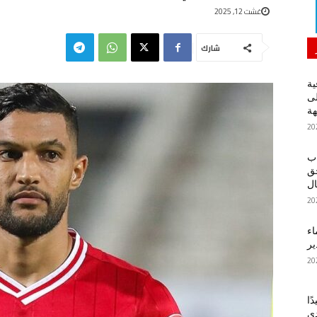
غشت 12, 2025
شارك
ية
لى
هة
اب
حق
ل
اء
ير
ًا
دي