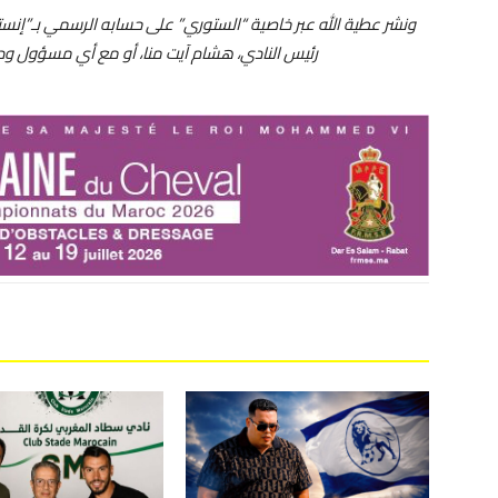
ونشر عطية الله عبر خاصية “الستوري” على حسابه الرسمي بـ”إنستغ
رئيس النادي، هشام آيت منا، أو مع أي مسؤول ود