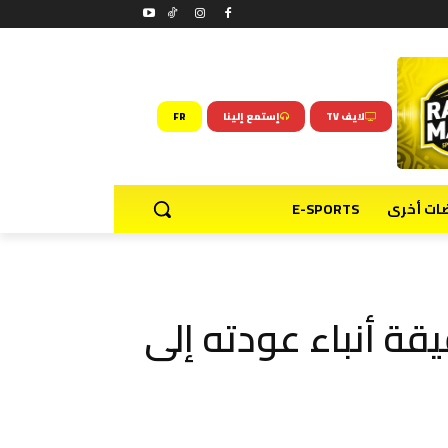
لايف TV
إستمع إلينا
FR
ضات أخرى
E-SPORTS
قة أنباء عودته إلى