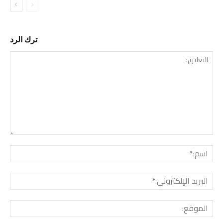
ترك الرد
التع
اسم:
البري
الإل
المو