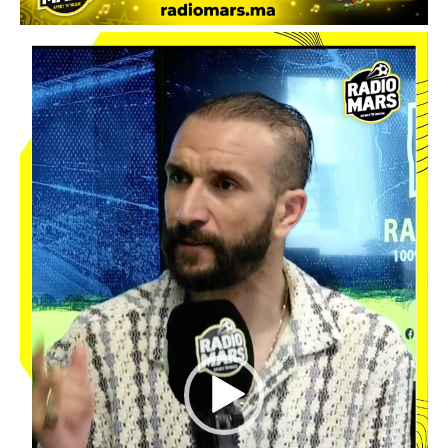
م
ش
غ
ل
ا
ل
ف
ي
د
ي
و