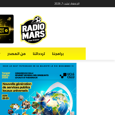
الجمعة, غشت 7, 2026
برامجنا
تردداتنا
من المصدر