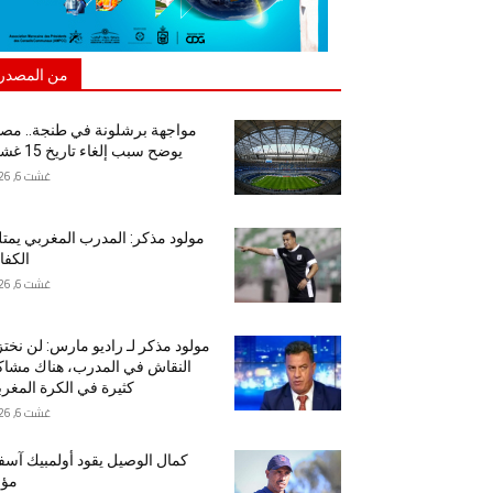
من المصدر
مواجهة برشلونة في طنجة.. مص
يوضح سبب إلغاء تاريخ 15 غشت
غشت 6, 2026
مولود مذكر: المدرب المغربي يمت
الكفا
غشت 6, 2026
مولود مذكر لـ راديو مارس: لن نخت
النقاش في المدرب، هناك مشا
كثيرة في الكرة المغرب
غشت 6, 2026
كمال الوصيل يقود أولمبيك آس
مؤق