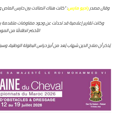
وقال مصدر
راديو مارس
: “كانت هناك اتصالات بين حارس الماص وم
وكانت تقارير إعلامية قد تحدثت عن وجود مفاوضات متقدمة بين
الأخضر انطلاقًا من المو
يُذكر أن صلاح الدين شهاب يُعد من أبرز حراس البطولة الوطنية، وس