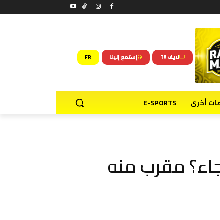
لايف TV
إستمع إلينا
FR
ضات أخرى
E-SPORTS
اء؟ مقرب منه