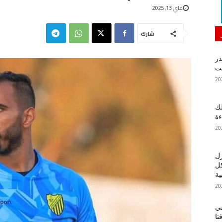
ماي 13, 2025
شارك
در
لك
ءة
زل
كل
ية
في
تا