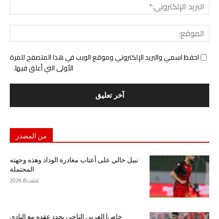
البري
الإل
المو
احفظ اسمي والبريد الإلكتروني وموقع الويب في هذا المتصفح للمرة
الأولى التي أعلق فيها.
من المصدر
نبيل خالي على أعتاب مغادرة الوداد وهذه وجهته
المحتملة
غشت 8, 2026
خاص| العربي الناجي يجدد عقده مع النادي