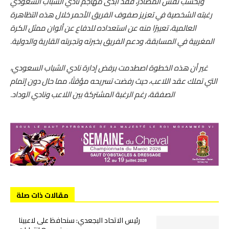
وبحسب نفس المصادر، فقد أبدى مهاجم نادي الشباب السعودي
رغبته الشخصية في تعزيز صفوف الفريق الأحمر خلال هذه التظاهرة
العالمية، تعبيرًا منه عن استعداده للدفاع عن ألوان ممثل الكرة
المغربية في المسابقة، ودعم الفريق بخبرته وتجربته القارية والدولية.
غير أن هذه الخطوة اصطدمت برفض إدارة نادي الشباب السعودي،
التي تملك عقد اللاعب، حيث رفضت تسريحه مؤقتًا، مما حال دون إتمام
الصفقة، رغم الرغبة المشتركة بين اللاعب ونادي الوداد.
مقالات ذات صلة
رئيس الاتحاد البجعدي: سنحافظ على لاعبينا