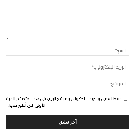
التع
اسم:
البري
الإل
المو
احفظ اسمي والبريد الإلكتروني وموقع الويب في هذا المتصفح للمرة
الأولى التي أعلق فيها.