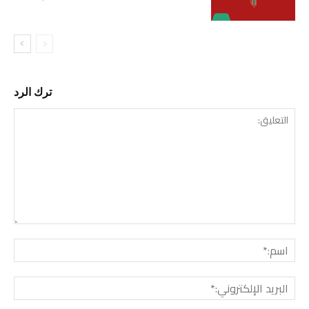
ترك الرد
التع
اسم:
البري
الإل