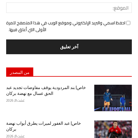
المو
احفظ اسمي والبريد الإلكتروني وموقع الويب في هذا المتصفح للمرة
الأولى التي أعلق فيها.
من المصدر
خاص| بند المردودية يوقف مفاوضات تجديد عبد
الحق عسال مع نهضة بركان
غشت 8, 2026
خاص| عبد الغفور لميرات يطرق أبواب نهضة
بركان
غشت 8, 2026