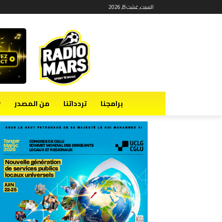
السبت, غشت 8, 2026
برامجنا
تردداتنا
من المصدر