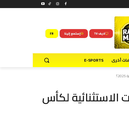
لايف TV
إستمع إلينا
FR
ضات أخرى
E-SPORTS
2؟
ت الاستثنائية لكأس