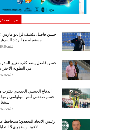
من المصدر
حسن فاضل يكشف لراديو مارس ع
مستقبله مع الوداد السرغي
غشت 8, 2026
حسن فاضل ينتقد كثرة تغيير المدرب
في البطولة الاحتراف
غشت 8, 2026
الدفاع الحسني الجديدي يقترب 
حسم صفقتي أنس مولهامي ومهاج
سينغا
غشت 7, 2026
رئيس الاتحاد البجعدي: سنحافظ ع
لاعبينا وسنجري 8 انتدابات