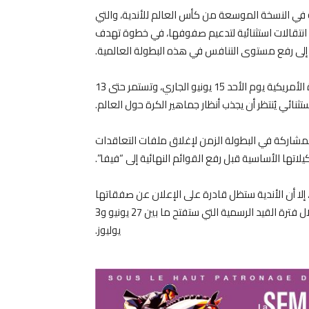
ة في النسخة الموسعة من كأس العالم للأندية، والتي
لاستفادة من فترة انتقالات استثنائية لتدعيم صفوفها، في خطوة تهدف
إلى رفع مستوى التنافس في هذه البطولة العالمية.
وستنطلق فعاليات كأس العالم للأندية 2025 في الولايات المتحدة الأمريكية يوم الأحد 15 يونيو الجاري، وتستمر حتى 13
نائي يُنتظر أن يجذب أنظار جماهير الكرة حول العالم.
 المشاركة في البطولة الزمن لإغلاق ملفات التعاقدات
اتها الأساسية قبل رفع القوائم النهائية إلى “فيفا”.
، إلا أن الأندية ستظل قادرة على الإعلان عن صفقاتها
الجديدة خلال الأيام المقبلة، على أن يتم تسجيل اللاعبين رسمياً خلال فترة القيد الرسمية التي ستفتح ما بين 27 يونيو و3
يوليوز.