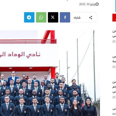
يونيو 10, 2025
شارك
ن
ني
ين
ية
من
م
لي
لى