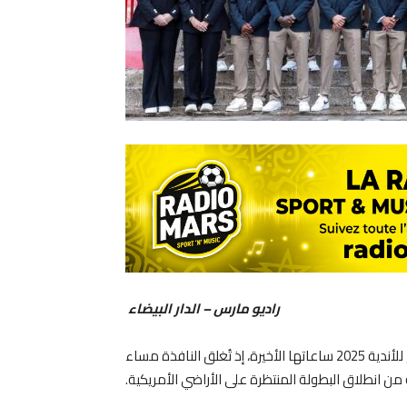
راديو مارس – الدار البيضاء
تدخل فترة الانتقالات الاستثنائية المخصصة لبطولة كأس العالم للأندية 2025 ساعاتها الأخيرة، إذ تُغلق النافذة مساء