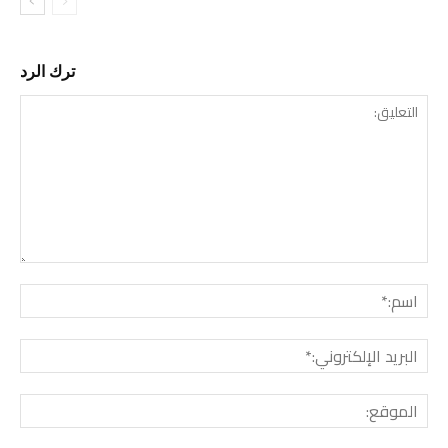
ترك الرد
التع
اسم:
البري
الإل
المو