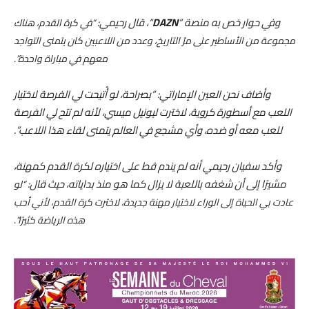
وفي حوار خص به منصة “
DAZN
“، قال رحيمي:
“في كرة القدم، هناك
مجموعة من الأساطير على مرّ التاريخ، وعدد من اللاعبين كان يتمنى التواجد
معهم في مباراة واحدة”.
وأضاف نحن العين الإماراتي: “بصراحة، لو أُتيحت لي الفرصة لاختيار
اللعب مع أسطورة كروية، لاخترت ليونيل ميسي، لأنه لم تتح لي الفرصة
للعب معه أو ضده، وأي مشجع في العالم يتمنى لقاء هذا اللاعب”.
وأكد سفيان رحيمي أنه لم يندم قط على اختياره لكرة القدم كمهنة،
مشيرًا إلى أن شغفه باللعبة لا يزال كما هو منذ بداياته، حيث قال:
“لو
عادت بي الحياة إلى الوراء لاختيار مهنة جديدة، لاخترت كرة القدم، لأني أحب
هذه الرياضة كثيرًا”.