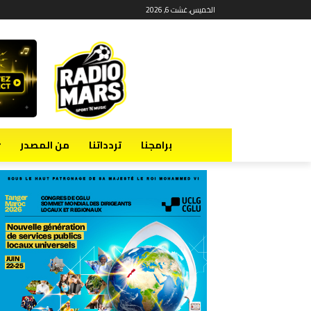
الخميس, غشت 6, 2026
برامجنا
تردداتنا
من المصدر