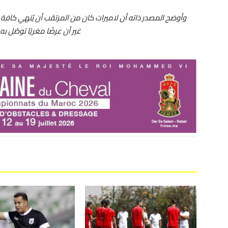
وأوضح المصدر ذاته أن لاميرات كان من المرتقب أن يُنهي كافة إج
غير أن عرضًا مغريًا توصّل ب