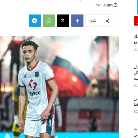
يوليوز 4, 2025
شارك
لك
ءة
زل
كل
ية
في
تا
ية
لى