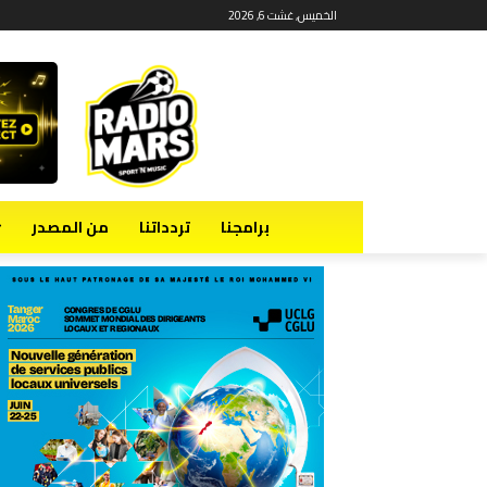
الخميس, غشت 6, 2026
برامجنا
تردداتنا
من المصدر