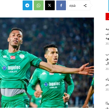
شارك
ية
لى
هة
اب
حق
ل
اء
ير
ًا
دي