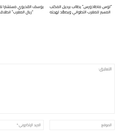
“لوس ماطادورس” يطالب برحيل المكتب
يوسف القديوي مستشارا تقني
المسير للمغرب التطواني ويصعّد لهجته
“ريال المغرب” انطلا
الموقع: