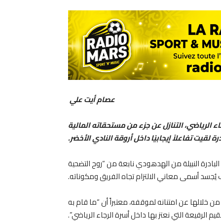
عصام أيت علي
ء الرياضي، التنازل عن جزء من مستحقاته المالية
 لقيت تفاعلاً إيجابيًا داخل أروقة النادي الأخضر.
البادرة النبيلة من الهدهودي نابعة من “روح التضحية
رف يُجسد أسمى معاني الالتزام تجاه الفريق ومكوناته.
من خلالها عن امتنانه لموقفه، معتبراً أن “ما قام به
قيم الرفيعة التي نعتز بها داخل أسرة الرجاء الرياضي”.