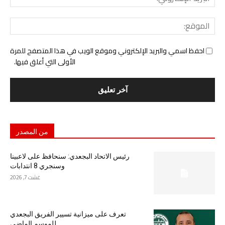
الإل
المو
احفظ اسمي والبريد الإلكتروني وموقع الويب في هذا المتصفح للمرة
الأولى التي أعلق فيها.
من المصدر
رئيس الاتحاد البجعدي: سنحافظ على لاعبينا
وسنجري 8 انتدابات
غشت 7, 2026
تعرف على ميزانية تسيير الفريق البجعدي
للموسم الماضي