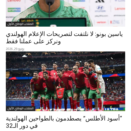
المنتخب الوطني الأول
ياسين بونو: لا نلتفت لتصريحات الإعلام الهولندي
ونركز على عملنا فقط
يونيو 29, 2026
المنتخب الوطني الأول
“أسود الأطلس” يصطدمون بالطواحين الهولندية
في دور الـ32