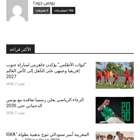
يونس جودا
104 المشاركات
0 تعليقات
الأكثر قراءة
“لبؤات الأطلس” يؤكدن جاهزيتن لمباراة جنوب
إفريقيا وعينهن على التأهل إلى كأس العالم
2027
غشت 7, 2026
الرجاء الرياضي يعلن رسميا تعاقده مع يونس
الدحماني حتى 2030
غشت 7, 2026
المغربية أمبر تسودالي تتوج بذهبية بطولة “ISKA