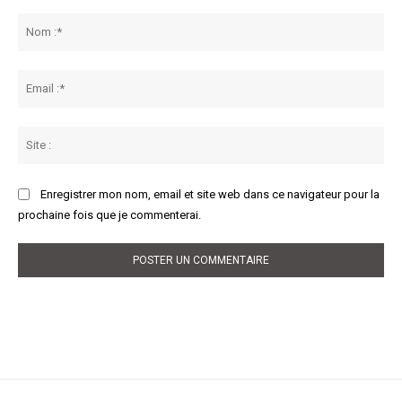
Commenter
:
No
:*
Ema
:*
Sit
:
Enregistrer mon nom, email et site web dans ce navigateur pour la
prochaine fois que je commenterai.