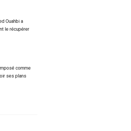
med Ouahbi a
nt le récupérer
it imposé comme
oir ses plans