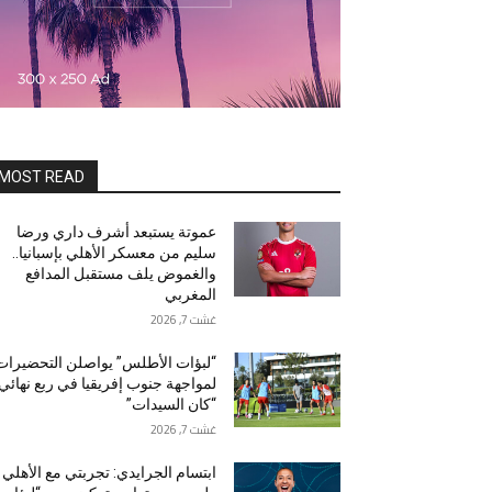
MOST READ
عموتة يستبعد أشرف داري ورضا
سليم من معسكر الأهلي بإسبانيا..
والغموض يلف مستقبل المدافع
المغربي
غشت 7, 2026
“لبؤات الأطلس” يواصلن التحضيرات
لمواجهة جنوب إفريقيا في ربع نهائي
“كان السيدات”
غشت 7, 2026
ابتسام الجرايدي: تجربتي مع الأهلي