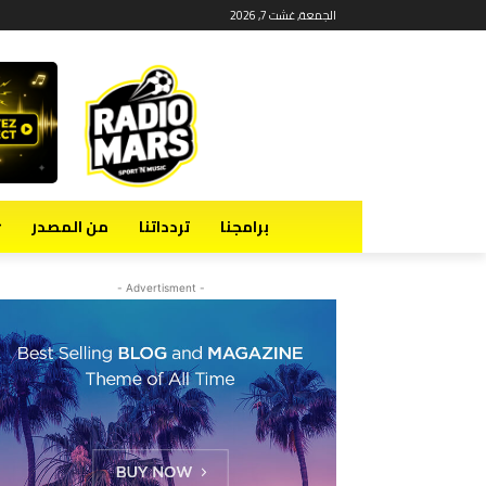
الجمعة, غشت 7, 2026
برامجنا
تردداتنا
من المصدر
- Advertisment -