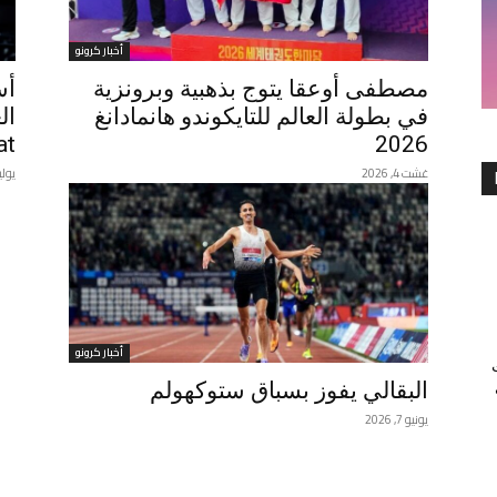
أخبار كرونو
مصطفى أوعقا يتوج بذهبية وبرونزية
أس
في بطولة العالم للتايكوندو هانمادانغ
t”
2026
غشت 4, 2026
يوليوز 30
أخبار كرونو
البقالي يفوز بسباق ستوكهولم
يونيو 7, 2026