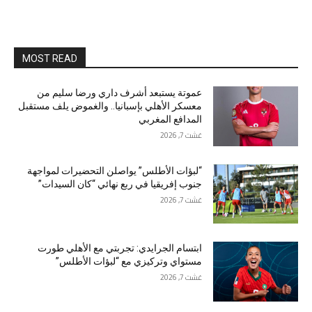
MOST READ
عموتة يستبعد أشرف داري ورضا سليم من
معسكر الأهلي بإسبانيا.. والغموض يلف مستقبل
المدافع المغربي
غشت 7, 2026
“لبؤات الأطلس” يواصلن التحضيرات لمواجهة
جنوب إفريقيا في ربع نهائي “كان السيدات”
غشت 7, 2026
ابتسام الجرايدي: تجربتي مع الأهلي طورت
مستواي وتركيزي مع “لبؤات الأطلس”
غشت 7, 2026