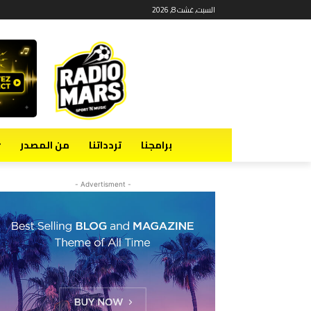
السبت, غشت 8, 2026
برامجنا
تردداتنا
من المصدر
- Advertisment -