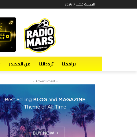
الجمعة, غشت 7, 2026
برامجنا
تردداتنا
من المصدر
- Advertisment -