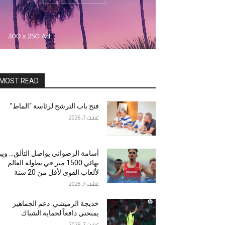
MOST READ
فتح باب الترشح لرئاسة “الماط”
غشت 7, 2026
أسامة الرضواني يواصل التألق… ويبل
نهائي 1500 متر في بطولة العالم
لألعاب القوى لأقل من 20 سنة
غشت 7, 2026
خديجة الرميشي: دعم الجماهير
يمنحني دافعاً لحماية الشباك
غشت 7, 2026