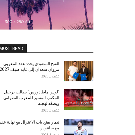
MOST READ
الفتح السعودي يجدد عقد المغربي
مروان سعدان إلى غاية صيف 2027
غشت 6, 2026
“لوس ماطادورس” يطالب برحيل
المكتب المسير للمغرب التطواني
ويصعّد لهجته
غشت 6, 2026
نيمار يفتح باب الاعتزال مع نهاية عقد
مع سانتوس
غشت 6, 2026