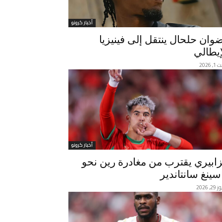
أخبار كرونو
وان حلحال ينتقل إلى فينيزيا
إيطالي
 2026
أخبار كرونو
زابيري يقترب من مغادرة رين نحو
سينغ سانتاندير
, 2026