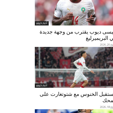
أخبار كرونو
سى ديوب يقترب من وجهة جديدة
 البريميرليغ
, 2026
أخبار كرونو
تقبل الخنوس مع شتوتغارت على
محك
, 2026