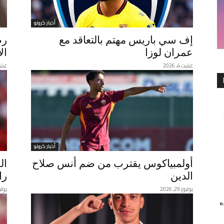
أخبار كرونو
إف سي باريس مهتم بالتعاقد مع
رض
عمران لوزا
ال
غشت 4, 2026
غشت 1,
أخبار كرونو
أولمبياكوس يقترب من ضم أنس صلاح
ال
الدين
را
يوليوز 29, 2026
يوليوز 29
ه