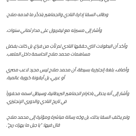
وطالب السقا إدارة النادي والجماهير بتذكّر ما قدمه صلاح.
وأشار إلى مسيرته مع ليفربول على مدار ثماني سنوات.
وأكد أن البطولات التي حققها النادي لم تأتِ من فراغ، بل كانت بفضل
مساهمات محمد صلاح الحاسمة داخل الملعب.
وأضاف، بلغة إنجليزية بسيطة، أن محمد صلاح ليس مجرد لاعب مصري
أو عربي، بل أيقونة كروية عالمية.
وأشار إلى أنه يحظى باحترام الجماهير البريطانية، وسيظل اسمه محفوراً
في تاريخ النادي والدوري الإنجليزي.
ولم يكتفِ السقا بذلك، بل وجّه رسالة مباشرة ومؤثرة إلى محمد صلاح.
قال فيها: “يا جبل ما يهزك ريح”.