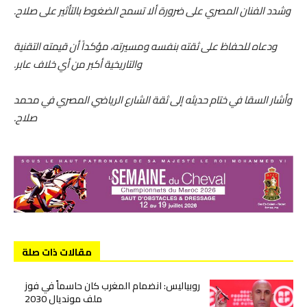
وشدد الفنان المصري على ضرورة ألا تسمح الضغوط بالتأثير على صلاح.
ودعاه للحفاظ على ثقته بنفسه ومسيرته، مؤكداً أن قيمته التقنية
والتاريخية أكبر من أي خلاف عابر.
وأشار السقا في ختام حديثه إلى ثقة الشارع الرياضي المصري في محمد
صلاح.
مقالات ذات صلة
روبياليس: انضمام المغرب كان حاسماً في فوز
ملف مونديال 2030