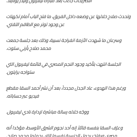
التصريحات جاءت بعد مباراة ليفربول وليدز يونايتد.
وتحدث صلاح خلالها عن وضعه داخل الفريق، ما فتح الباب أمام تكهنات
عن وجود توتر مع الطاقم التقني.
وسرعان ما شهدت الأزمة انفراجة نسبية، وذلك بعد جلسة جمعت
محمد صلاح بأرني سلوت.
الجلسة انتهت بتأكيد وجود النجم المصري في قائمة ليفربول التي
ستواجه برايتون.
ورغم هذا الهدوء، عاد الجدل مجدداً، بعد أن نشر أحمد السقا مقطع
فيديو عبر حساباته.
ووجّه خلاله رسالة مباشرة لإدارة نادي ليفربول.
وعرّف السقا بنفسه قائلاً إنه أحد نجوم الشرق الأوسط، مؤكدا أنه
مصري ويفتخر بحمل الجنسية نفسها التي يحملها محمد صلاح.