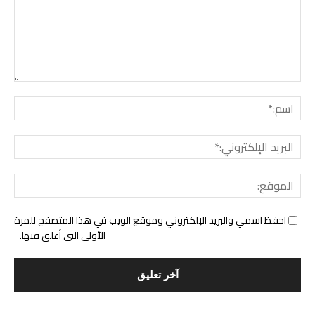
التع
اسم:
البري
الإل
المو
احفظ اسمي والبريد الإلكتروني وموقع الويب في هذا المتصفح للمرة
الأولى التي أعلق فيها.