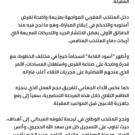
المقبلة.
دخل المنتخب المغربي المواجهة بعزيمة واضحة لفرض
أسلوبه والتحكم في إيقاع المباراة، وهو ما نجح فيه منذ
الدقائق الأولى بفضل الانتشار الجيد والتحركات السريعة التي
أربكت دفاع المنتخب المنافس.
وأظهر “أسود القاعة” انسجاماً كبيراً في مختلف الخطوط، مع
قدرة واضحة على صناعة الفرص واستغلال المساحات، الأمر
الذي منحهم الأفضلية على مجريات اللقاء أغلب فتراته.
كما عكس الأداء الجماعي للفريق حجم العمل الذي ينجزه
الطاقم التقني خلال هذه المرحلة التحضيرية، سعياً إلى رفع
جاهزية اللاعبين قبل المواعيد المقبلة.
ونجح المنتخب الوطني في ترجمة تفوقه الميداني إلى أهداف،
حيث تناوب على التسجيل كل من سعد الله الحجيبي، وأنس
العيان، وحمزة الصرفاوي، وإلياس الناجح، وعبد الكبير باقدير.