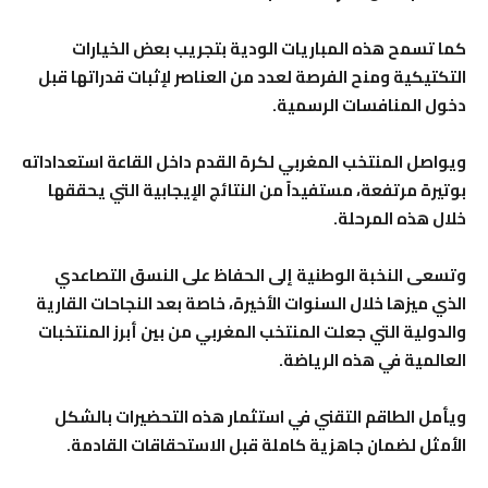
كما تسمح هذه المباريات الودية بتجريب بعض الخيارات
التكتيكية ومنح الفرصة لعدد من العناصر لإثبات قدراتها قبل
دخول المنافسات الرسمية.
ويواصل المنتخب المغربي لكرة القدم داخل القاعة استعداداته
بوتيرة مرتفعة، مستفيداً من النتائج الإيجابية التي يحققها
خلال هذه المرحلة.
وتسعى النخبة الوطنية إلى الحفاظ على النسق التصاعدي
الذي ميزها خلال السنوات الأخيرة، خاصة بعد النجاحات القارية
والدولية التي جعلت المنتخب المغربي من بين أبرز المنتخبات
العالمية في هذه الرياضة.
ويأمل الطاقم التقني في استثمار هذه التحضيرات بالشكل
الأمثل لضمان جاهزية كاملة قبل الاستحقاقات القادمة.