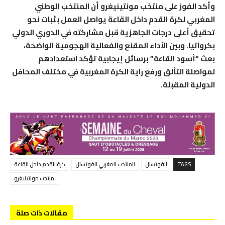
وأكد الفوز على منتخب مونتينيغرو أن المنتخب الوطني
المغربي لكرة القدم داخل القاعة يواصل العمل بثبات نحو
تحقيق أعلى درجات الجاهزية قبل مشاركته في الدوري الدولي
بكرواتيا. وبين الأداء المقنع والفعالية الهجومية الواضحة،
بعث “أسود القاعة” برسائل إيجابية تؤكد استعدادهم
لمواصلة التألق ورفع راية الكرة المغربية في مختلف المحافل
الدولية المقبلة.
TAGS
الفوتسال
المنتخب المغربي للفوتسال
كرة القدم داخل القاعة
منتخب مونتينيغرو
مقالات ذات صلة