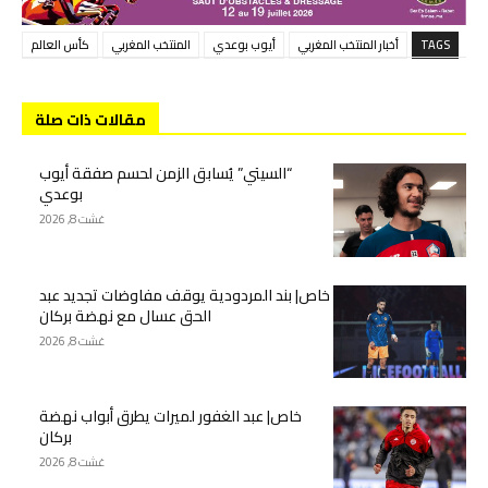
TAGS
أخبار المنتخب المغربي
أيوب بوعدي
المنتخب المغربي
كأس العالم
مقالات ذات صلة
“السيتي” يُسابق الزمن لحسم صفقة أيوب
بوعدي
غشت 8, 2026
خاص| بند المردودية يوقف مفاوضات تجديد عبد
الحق عسال مع نهضة بركان
غشت 8, 2026
خاص| عبد الغفور لميرات يطرق أبواب نهضة
بركان
غشت 8, 2026