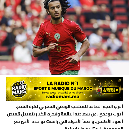
أعرب النجم الصاعد للمنتخب الوطني المغربي لكرة القدم،
أيوب بوعدي، عن سعادته البالغة وفخره الكبير بتمثيل قميص
أسود الأطلس، واصفاً الأجواء التي رافقت تواجده الأخير مع
المجموعة بالمثالية والتاريخية.