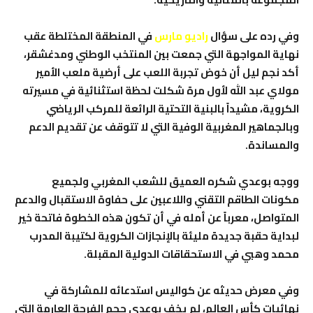
وفي رده على سؤال
راديو مارس
في المنطقة المختلطة عقب
نهاية المواجهة التي جمعت بين المنتخب الوطني ومدغشقر،
أكد نجم ليل أن خوض تجربة اللعب على أرضية ملعب الأمير
مولاي عبد الله لأول مرة شكلت لحظة استثنائية في مسيرته
الكروية، مشيداً بالبنية التحتية الرائعة للمركب الرياضي
وبالجماهير المغربية الوفية التي لا تتوقف عن تقديم الدعم
والمساندة.
ووجه بوعدي شكره العميق للشعب المغربي ولجميع
مكونات الطاقم التقني واللاعبين على حفاوة الاستقبال والدعم
المتواصل، معرباً عن أمله في أن تكون هذه الخطوة فاتحة خير
لبداية حقبة جديدة مليئة بالإنجازات الكروية لكتيبة المدرب
محمد وهبي في الاستحقاقات الدولية المقبلة.
وفي معرض حديثه عن كواليس استدعائه للمشاركة في
نهائيات كأس العالم، لم يخفِ بوعدي حجم الفرحة العارمة التي