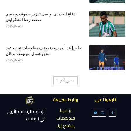
الدفاع الجديدي يواصل تعزيز صفوفه ويحسم
صفقة رضا الشكراوي
غشت 8, 2026
خاص| بند المردودية يوقف مفاوضات تجديد عبد
الحق عسال مع نهضة بركان
غشت 8, 2026
تحميل أكثر
تابعونا على
روابط سريعة
برامجنا
الإذاعة الرياضية الأولى
فيديوهات
في المغرب
إستمع إلينا