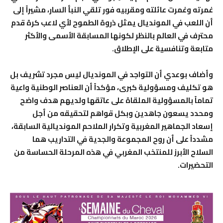
غمرته وغمرت عائلته ومقربيه فور تلقي النبأ السار، مشيراً إلى
أن اللعب في المونديال يمثل ذروة الطموح لأي لاعب كرة قدم
محترف في العالم بالنظر لكونها المسابقة الأسمى والأكثر
متابعة وتنافسية على الإطلاق.
وأضاف بوعدي أن التواجد في المونديال ليس مجرد تشريف بل
هو تكليف ومسؤولية كبرى، مؤكداً أن العناصر الوطنية واعية
تماماً بالمسؤولية الملقاة على عاتقها ولديهم هدف واضح
ومحدد يسعون جاهدين وبكل قواهم لتحقيقه من أجل
إسعاد الجماهير المغربية وتكرار الملاحم المونديالية السابقة،
مشدداً على أن روح المجموعة والجدية في التداريب هما
السلاح الأبرز للمنتخب المغربي في هذه المرحلة الحساسة من
التحضيرات
.