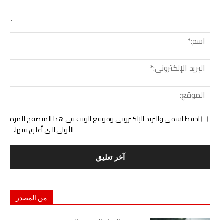
التع
اسم:
البري
الإل
المو
احفظ اسمي والبريد الإلكتروني وموقع الويب في هذا المتصفح للمرة
الأولى التي أعلق فيها.
من المصدر