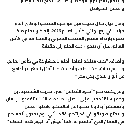
والإيمان بقدراتهم، مؤكداً أن طريق النجاح يبدأ بالإصرار
والعمل المتواصل.
وقال دياز، خلال حديثه قبل مواجهة المنتخب الوطني أمام
فرنسا في ربع نهائي كأس العالم 2026، إنه كان يحلم منذ
صغره بارتداء قميص المنتخب المغربي والمشاركة في كأس
العالم، قبل أن يتحول ذلك الحلم إلى حقيقة.
وأضاف: “كنت مثلكم تماماً، أحلم بالمشاركة في كأس العالم،
واليوم تحقق هذا الحلم، وأصبحت هنا أمثل المغرب وأدافع
عن ألوان بلادي بكل فخر.”
ولم يكتفِ نجم “أسود الأطلس” بسرد تجربته الشخصية، بل
وجّه رسالة تحفيزية إلى الجيل الصاعد، قائلاً: “لا تفقدوا الإيمان
بأنفسكم أبداً، ولا تتخلوا عن أحلامكم. واصلوا العمل
والاجتهاد، وثقوا في قدراتكم، فقد يأتي يوم تجدون أنفسكم
في المكان الذي أحلمتم به، كما أعيش أنا اليوم هذه اللحظة.”